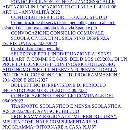
FONDO PER IL SOSTEGNO ALL’ACCESSO ALLE
ABITAZIONI IN LOCAZIONE DI CUI ALLA L. 431/1998,
ART. 11 - ANNUALITÀ 2022
CONTRIBUTI PER IL DIRITTO ALLO STUDIO
Comunicazione disservizi idrici per collegamento alle reti
esistenti della nuova condotta idrica via Spanu e più.
CONVOCAZIONE CONSIGLIO COMUNALE
SCUOLA CIVICA DI MUSICA NINO DISPENZA.
ISCRIZIONI A.S. 2022/2023
Corsi di istruzione per adulti
SELEZIONE PER L'INDIVIDUAZIONE AI SENSI
DELL'ART. 7, COMMI 6 E 6-BIS, DEL D.LGS 165/2001, DI UN
PROFILO TECNICO (FT) CON INCARICO DI LAVORO
AUTONOMO PER GLI INTERVENTI PREVISTI DALLA
POLITICA DI COESIONE CICLI DI PROGRAMMAZIONE
2014-2020 E 2021-2027
BOLLETTINO DI PREVISIONE DI PERICOLO
INCENDIO PER MERCOLEDI' 14.09.2022
CONVOCAZIONE CONSIGLIO COMUNALE DEL
06/09/2022
TRASPORTO SCOLASTICO E MENSA SCOLASTICA
A.S. 20222/2023 . AVVISO PUBBLICO
PROGRAMMA REGIONALE “MI PRENDO CURA”.
MISURA COMUNALE COMPLEMENTARE AL
PROGRAMMA “RITORNARE A CASA PLUS”