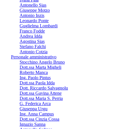
Antonello Sias
Giuseppe Motzo
Antonio Inzis
Leonardo Ponte
Guglielma Lombardi
Franco Fodde
Andrea Idda
Agostina Sias
Stefano Falchi
Antonio Cotzia
Personale amministrativo
Stocchino Angelo Bruno
Dott.ssa Marta Migheli
Roberto Manca
Ing. Paolo Pintus
Dott.ssa Paola Idda
Dott. Riccardo Salvagnolu
Dott.ssa Gavina Attene
Dott.ssa Maria S. Perria
G. Federica Arca
Giuseppa Urgu
Ing. Anna Campus
Dott.ssa Cinzia Cossa
Ignazio Sanna