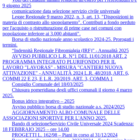
9 giugno 2025
comunicazione data selezione servizio civile universale
Legge Regionale 9 marzo 2022, n. 3, art. 13, "Disposizioni in
materia di contrasto allo spopolamento". Contributi a fondo perduto
per l'acquisto o ristrutturazione di prime case nei comuni con
popolazione inferiore ai 3.000 abitanti".
Borsa di studio nazionale anno scolastico 2024-25. Prorogati i
termini.
“Indennità Regionale Fibromialgia (IRF)” - Annualità 2025
AVVISO PUBBLICO L.R. N°1 DEL 11/01/2018 ART. 2
PROGRAMMA INTEGRATO PLURIFONDO PER IL
LAVORO "LAVORAS" ‐ MISURA "CANTIERI NUOVA
ATTIVAZIONE" ‐ ANNUALITÀ 2024 L.R. 48/2018, ART. 6,
COMMI 22 E 23, E L.R. 20/2019, ART. 3, COMMA 1
Consiglio Comunale del 18/03/2025
Chiusura pomeridiana degli uffici comunali il giorno 4 marzo
2025.
Bonus idrico integrativo – 2025
Avviso pubblico borsa di studio nazionale a.s. 2024/2025
AGGIORNAMENTO ALBO COMUNALE DELLE
ASSOCIAZIONI SPORTIVE PER L'ANNO 2025.
Bando di selezioneServizio Civile Universale 2024 Scadenza:
18 FEBBRAIO 2025 – ore 14.00
PROGETTI L. 162/98 – Piani in corso al 31/12/2024