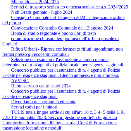
Micronido a.s. 2024/2025
Servizi di trasporto scolastico e mensa scolastica a.s. 2024/2025
Nidi Gratis gennaio - luglio 2024
Consiglio Comunale del 13 agosto 2024 - integrazione ordine
del giorno
Convocazione Consiglio Comunale del 13 agosto 2024
Borsa di studio regionale e buono libri di testo
comunicazione chiusura temporanea dell' ufficio postale di
Cuglieri
Rifiuti Urbani - Ripresa conferimento rifiuti ingombranti non
ferrosi presso gli ecocentri comunali
Selezione per esami per l'assunzione a tempo pieno e
determinato di n. 4 agenti di polizia locale, per esigenze stagionali.
Concorso pubblico per l'assunzione di n. 4 agenti di Polizia
Locale per esigenze stagionali. Elenco ammessi e non ammessi.
AVVISO
Buoni servizio centri estivi 2024
Concorso pubblico per l'assunzione di n. 4 agenti di Polizia
Locale per esigenze stagionali
Diventiamo una comunità educante
Servizi estivi per i minori
TULIS tutela lingue sarde di cui all'art. 10 c. 3-4- 5 della L.R.
22/2018 annualità 2023. Servizio gestione sportello linguistico
laboratorio e formazione di lingua sarda. Corsi di Formazione-
trasmissione locandine e moduli