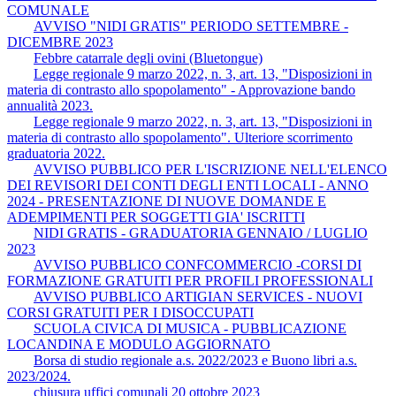
COMUNALE
AVVISO "NIDI GRATIS" PERIODO SETTEMBRE -
DICEMBRE 2023
Febbre catarrale degli ovini (Bluetongue)
Legge regionale 9 marzo 2022, n. 3, art. 13, "Disposizioni in
materia di contrasto allo spopolamento" - Approvazione bando
annualità 2023.
Legge regionale 9 marzo 2022, n. 3, art. 13, "Disposizioni in
materia di contrasto allo spopolamento". Ulteriore scorrimento
graduatoria 2022.
AVVISO PUBBLICO PER L'ISCRIZIONE NELL'ELENCO
DEI REVISORI DEI CONTI DEGLI ENTI LOCALI - ANNO
2024 - PRESENTAZIONE DI NUOVE DOMANDE E
ADEMPIMENTI PER SOGGETTI GIA' ISCRITTI
NIDI GRATIS - GRADUATORIA GENNAIO / LUGLIO
2023
AVVISO PUBBLICO CONFCOMMERCIO -CORSI DI
FORMAZIONE GRATUITI PER PROFILI PROFESSIONALI
AVVISO PUBBLICO ARTIGIAN SERVICES - NUOVI
CORSI GRATUITI PER I DISOCCUPATI
SCUOLA CIVICA DI MUSICA - PUBBLICAZIONE
LOCANDINA E MODULO AGGIORNATO
Borsa di studio regionale a.s. 2022/2023 e Buono libri a.s.
2023/2024.
chiusura uffici comunali 20 ottobre 2023