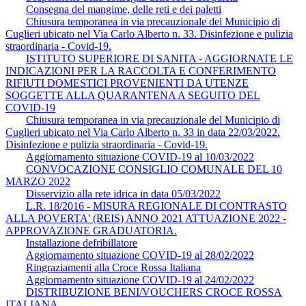
Consegna del mangime, delle reti e dei paletti
Chiusura temporanea in via precauzionale del Municipio di
Cuglieri ubicato nel Via Carlo Alberto n. 33. Disinfezione e pulizia
straordinaria - Covid-19.
ISTITUTO SUPERIORE DI SANITA - AGGIORNATE LE
INDICAZIONI PER LA RACCOLTA E CONFERIMENTO
RIFIUTI DOMESTICI PROVENIENTI DA UTENZE
SOGGETTE ALLA QUARANTENA A SEGUITO DEL
COVID-19
Chiusura temporanea in via precauzionale del Municipio di
Cuglieri ubicato nel Via Carlo Alberto n. 33 in data 22/03/2022.
Disinfezione e pulizia straordinaria - Covid-19.
Aggiornamento situazione COVID-19 al 10/03/2022
CONVOCAZIONE CONSIGLIO COMUNALE DEL 10
MARZO 2022
Disservizio alla rete idrica in data 05/03/2022
L.R. 18/2016 - MISURA REGIONALE DI CONTRASTO
ALLA POVERTA' (REIS) ANNO 2021 ATTUAZIONE 2022 -
APPROVAZIONE GRADUATORIA.
Installazione defribillatore
Aggiornamento situazione COVID-19 al 28/02/2022
Ringraziamenti alla Croce Rossa Italiana
Aggiornamento situazione COVID-19 al 24/02/2022
DISTRIBUZIONE BENI/VOUCHERS CROCE ROSSA
ITALIANA