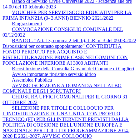
Bando di Servizio Civile Universale 2022 - scadenza alle ore
14.00 del 10 febbraio 2023
VOUCHER PER SERVIZI SOCIO EDUCATIVI PER LA
PRIMA INFANZIA (0- 3 ANNI) BIENNIO 2021/2022
Ringraziamenti
CONVOCAZIONE CONSIGLIO COMUNALE DEL
02/12/2022
BANDO - “Art. 13, comma 2 lett. b), L.R. n. 3 del 09.03.2022
Disposizioni per contrasto spopolamento” CONTRIBUTI A
FONDO PERDUTO PER ACQUISTO E
RISTRUTTURAZIONE PRIME CASE NEI COMUNI CON
POPOLAZIONE INFERIORE AI 3000 ABITANTI
Ricostituzione della Consulta Giovani del Comune di Cuglieri
Avviso importante ripristino servizio idrico
Assemblea Pubblica
AVVISO ISCRIZIONE A DOMANDA NELL'ALBO
COMUNALE DEGLI SCRUTATORI
CHIUSURA UFFICI COMUNALI PER IL GIORNO 31
OTTOBRE 2022
SELEZIONE PER TITOLI E COLLOQUIO PER
L'INDIVIDUAZIONE DI UNA UNITA' CON PROFILO
TECNICO (FT) PER GLI INTERVENTI PREVISTI DALLA
POLITICA DI COESIONE DELL'UNIONE EUROPEA E
NAZIONALE PER I CICLI DI PROGRAMMAZIONE 2014-
2020 E 2021-2027. AVVISO COLLOQUIO