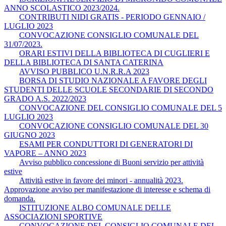
ANNO SCOLASTICO 2023/2024.
CONTRIBUTI NIDI GRATIS - PERIODO GENNAIO /
LUGLIO 2023
CONVOCAZIONE CONSIGLIO COMUNALE DEL
31/07/2023.
ORARI ESTIVI DELLA BIBLIOTECA DI CUGLIERI E
DELLA BIBLIOTECA DI SANTA CATERINA
AVVISO PUBBLICO U.N.R.R.A 2023
BORSA DI STUDIO NAZIONALE A FAVORE DEGLI
STUDENTI DELLE SCUOLE SECONDARIE DI SECONDO
GRADO A.S. 2022/2023
CONVOCAZIONE DEL CONSIGLIO COMUNALE DEL 5
LUGLIO 2023
CONVOCAZIONE CONSIGLIO COMUNALE DEL 30
GIUGNO 2023
ESAMI PER CONDUTTORI DI GENERATORI DI
VAPORE – ANNO 2023
Avviso pubblico concessione di Buoni servizio per attività
estive
Attività estive in favore dei minori - annualità 2023.
Approvazione avviso per manifestazione di interesse e schema di
domanda.
ISTITUZIONE ALBO COMUNALE DELLE
ASSOCIAZIONI SPORTIVE
CONVOCAZIONE DEL CONSIGLIO COMUNALE DEL