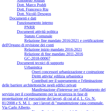
Antonello Solinas
Dott. Marco Poddi
Dott. Francesco Riu
Dott. Nicolò Desogos
Documenti e dati
Funzionamento interno
PNRR
Documenti attività politica
Statuto Comunale
Relazione fine mandato 2016/2021 e certificazione
dell'Organo di revisione dei conti
Relazione inizio mandato 2016-2021
Relazione di fine mandato 2011-2016
GC-2018-00067
Documenti tecnici di supporto
Urbanistica
Oneri concessori urbanizzazione e costruzione
Diritti attivita' edilizia urbanistica
Contributi per il superamento e l'eliminazione
delle barriere architettoniche negli edifici privati
Manifestazione d'interesse per l'affidamento del
servizio per il coordinamento per la sicurezza in fase di
progettazione ed esecuzione dei lavori, di cui al d. L. Gs. N.
81/2008 e S. M. I. , per i lavori di "manutenzione casa comunale.
Via Carlo Alberto,