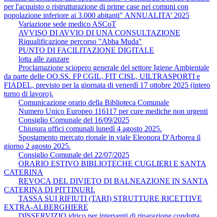
per l'acquisto o ristrutturazione di prime case nei comuni con
popolazione inferiore ai 3.000 abitanti" ANNUALITA’ 2025
Variazione sede medico ASCoT
AVVISO DI AVVIO DI UNA CONSULTAZIONE
Riqualificazione percorso "Abba Muda"
PUNTO DI FACILITAZIONE DIGITALE
lotta alle zanzare
Proclamazione sciopero generale del settore Igiene Ambientale
da parte delle OO.SS. FP CGIL, FIT CISL, UILTRASPORTI e
FIADEL, previsto per la giornata di venerdì 17 ottobre 2025 (intero
turno di lavoro).
Comunicazione orario della Biblioteca Comunale
Numero Unico Europeo 116117 per cure mediche non urgenti
Consiglio Comunale del 16/09/2025
Chiusura uffici comunali lunedì 4 agosto 2025.
Spostamento mercato rionale in viale Eleonora D'Arborea il
giorno 2 agosto 2025.
Consiglio Comunale del 22/07/2025
ORARIO ESTIVO BIBLIOTECHE CUGLIERI E SANTA
CATERINA
REVOCA DEL DIVIETO DI BALNEAZIONE IN SANTA
CATERINA DI PITTINURI.
TASSA SUI RIFIUTI (TARI) STRUTTURE RICETTIVE
EXTRA-ALBERGHIERE
DISSERVIZIO idrico per interventi di riparazione condotta