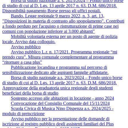
Borsa di studio nazionale a. s. 2023/2024 – Fondo unico borse
di studio di cui al D. Lgs. 13 aprile 2017 n. 63. D.M. 686/2018.
Disponibilità pagamento Borse presso gli uffici postali.
Bando. Legge regionale 9 marzo 2022, n. 3, art. 13,
"Disposizioni in materia di contrasto allo spopolamento". Contributi
a fondo perduto per l'acquisto o ristrutturazione di prime case nei
comuni con popolazione inferiore ai 3.000 abitanti"
Mobilità volontaria esterna per un posto di agente di polizia
locale. Avviso data colloquio.
Avviso pubblico
Avviso pubblico L.r. n. 17/2021. Programma regionale “mi
prendo cura”. Misura comunale complementare al programma
“ritornare a casa plus”
Pubblicazione locandina e programma sul percorso di
sensibilizzazione dedicato alle aspiranti famiglie affidatarie.
Borsa di studio nazionale a.s. 2023/2024 – Fondo unico borse
di studio di cui al D. Lgs. 13 aprile 2017 n. 63. D.M. 686/2018.
Approvazione della graduatoria unica regionale degli studenti
beneficiari della borsa di studio
Sostegno accesso alle abitazioni in locazione - anno 2024
Convocazione del Consiglio Comunale del 15/11/2024
Scuola Civica di Musica Nino Dispenza a.s. 2024/2025 -
modulo di preiscrizione
Avviso pubblico per la presentazione delle domande di
iscrizione al registro pubblico degli assistenti familiari del Plus