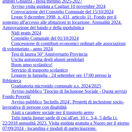
ambito Ghilarza - Bosa triennio 2025-2027
Avviso visita guidata a Cagliari 10 novembre 2024
Convocazione del Consiglio Comunale del 15/10/2024
Legge 9 dicembre 1998, n. 431, articolo 11. Fondo per il
sostegno all'accesso alle abitazioni in locazione. Annualità 2024.
Approvazione del bando e della modulistica
Nidi gratis 2024
Consiglio Comunale del 01/10/2024
Concessione di contributi economici ordinari alle associazioni
di volontariato - anno 2024
Tesi di laurea 50° Anniversario Provincia
Uscita autonoma degli alunni pendolari
Buon anno scolastico!
Servizio di trasporto scolastico
Leggere in famiglia - 24 settembre ore 17:00 presso la
Biblioteca
Graduatoria micronido comunale a.s. 2024/2025
Avviso pubblico 'Tirocini di Inclusione Sociale - Quota servizi
Fondo Povertà'
Avviso pubblico 'Includis 2024'. Progetti di inclusione socio-
lavorativa di persone con disabilità
Aiuti a carattere sociale per il trasporto aereo
Tulis tutela lingue sarde di cui all'art. 10 c. 3-4- 5 della l.r.
22/2018 annualità 2023. Visita guidata gratuita a Nuoro per il giorno
07/09/2024 - locandina e moduli di partecipazione.