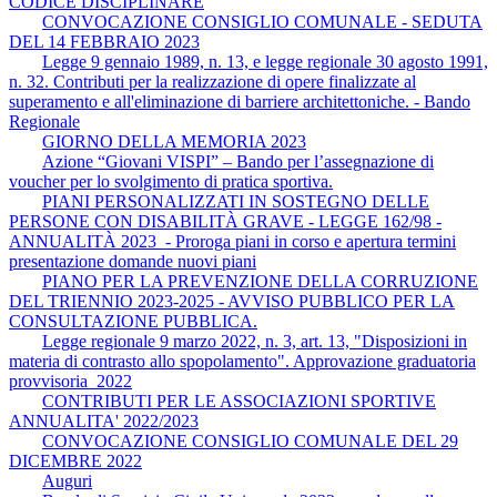
CODICE DISCIPLINARE
CONVOCAZIONE CONSIGLIO COMUNALE - SEDUTA
DEL 14 FEBBRAIO 2023
Legge 9 gennaio 1989, n. 13, e legge regionale 30 agosto 1991,
n. 32. Contributi per la realizzazione di opere finalizzate al
superamento e all'eliminazione di barriere architettoniche. - Bando
Regionale
GIORNO DELLA MEMORIA 2023
Azione “Giovani VISPI” – Bando per l’assegnazione di
voucher per lo svolgimento di pratica sportiva.
PIANI PERSONALIZZATI IN SOSTEGNO DELLE
PERSONE CON DISABILITÀ GRAVE - LEGGE 162/98 -
ANNUALITÀ 2023 - Proroga piani in corso e apertura termini
presentazione domande nuovi piani
PIANO PER LA PREVENZIONE DELLA CORRUZIONE
DEL TRIENNIO 2023-2025 - AVVISO PUBBLICO PER LA
CONSULTAZIONE PUBBLICA.
Legge regionale 9 marzo 2022, n. 3, art. 13, "Disposizioni in
materia di contrasto allo spopolamento". Approvazione graduatoria
provvisoria 2022
CONTRIBUTI PER LE ASSOCIAZIONI SPORTIVE
ANNUALITA' 2022/2023
CONVOCAZIONE CONSIGLIO COMUNALE DEL 29
DICEMBRE 2022
Auguri