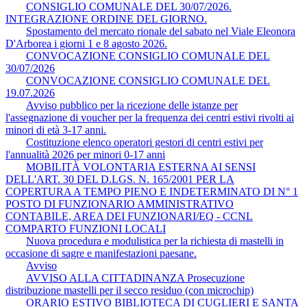
CONSIGLIO COMUNALE DEL 30/07/2026.
INTEGRAZIONE ORDINE DEL GIORNO.
Spostamento del mercato rionale del sabato nel Viale Eleonora
D'Arborea i giorni 1 e 8 agosto 2026.
CONVOCAZIONE CONSIGLIO COMUNALE DEL
30/07/2026
CONVOCAZIONE CONSIGLIO COMUNALE DEL
19.07.2026
Avviso pubblico per la ricezione delle istanze per
l'assegnazione di voucher per la frequenza dei centri estivi rivolti ai
minori di età 3-17 anni.
Costituzione elenco operatori gestori di centri estivi per
l'annualità 2026 per minori 0-17 anni
MOBILITÀ VOLONTARIA ESTERNA AI SENSI
DELL'ART. 30 DEL D.LGS. N. 165/2001 PER LA
COPERTURA A TEMPO PIENO E INDETERMINATO DI N° 1
POSTO DI FUNZIONARIO AMMINISTRATIVO
CONTABILE, AREA DEI FUNZIONARI/EQ - CCNL
COMPARTO FUNZIONI LOCALI
Nuova procedura e modulistica per la richiesta di mastelli in
occasione di sagre e manifestazioni paesane.
Avviso
AVVISO ALLA CITTADINANZA Prosecuzione
distribuzione mastelli per il secco residuo (con microchip)
ORARIO ESTIVO BIBLIOTECA DI CUGLIERI E SANTA