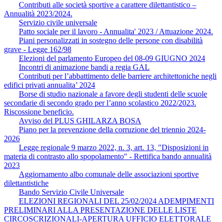
Contributi alle società sportive a carattere dilettantistico –
Annualità 2023/2024.
Servizio civile universale
Patto sociale per il lavoro - Annualita' 2023 / Attuazione 2024.
Piani personalizzati in sostegno delle persone con disabilità
grave - Legge 162/98
Elezioni del parlamento Europeo del 08-09 GIUGNO 2024
Incontri di animazione bandi a regia GAL
Contributi per l’abbattimento delle barriere architettoniche negli
edifici privati annualita’ 2024
Borse di studio nazionale a favore degli studenti delle scuole
secondarie di secondo grado per l’anno scolastico 2022/2023.
Riscossione beneficio.
Avviso del PLUS GHILARZA BOSA
Piano per la prevenzione della corruzione del triennio 2024-
2026
Legge regionale 9 marzo 2022, n. 3, art. 13, "Disposizioni in
materia di contrasto allo spopolamento" - Rettifica bando annualità
2023
Aggiornamento albo comunale delle associazioni sportive
dilettantistiche
Bando Servizio Civile Universale
ELEZIONI REGIONALI DEL 25/02/2024 ADEMPIMENTI
PRELIMINARI ALLA PRESENTAZIONE DELLE LISTE
CIRCOSCRIZIONALI-APERTURA UFFICIO ELETTORALE