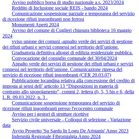
Avviso pubblico borsa di studio nazionale a.s. 2023/2024
Reddito di Inclusione sociale REIS - bando 2024
Comunicazione sospensione parziale e temporanea del servizio
di ricezione rifiuti ingombranti non ferrosi
Monumenti Aperti 2024
Avviso del comune di Cuglieri chiusura biblioteca 16 maggio
2024
vviso unione dei comuni -appalto verde dei servizi di gestione
dei rifiuti urbani e servizi connessi nel territorio dell’unione.
Graduatoria definitiva alloggi di edilizia residenziale pubblica.
Convocazione del consiglio comunale del 30/04/2024
Appalto verde dei servizi di gestione dei rifiuti urbani e servizi
connessi nel territorio dell’unione. Comunicazione ripresa del
servizio di ricezione rifiuti ingombranti (CER 20.03.07)
Pubblicazione locandina relativa alla concessione del credito di
imposta ai sensi dell’ articolo 13 “Disposizioni in materia di
contrasto allo spopolamento”, commi 2, lettera d), 5, 5 bis e 6, della
L.R. 09.03.2022, n. 3 .
Comunicazione sospensione temporanea del servizio di
ricezione rifiuti ingombranti presso l'ecocentro comunale
Avviso per i gestori di strutture ricettive
Servizio civile universale - Colloqui di selezione - Variazione
data
Avvio Progetto 'Su Sardu In Logu De Aristanis' Anno 2023
Indennità Regionale Fibromialgia Anno 2024