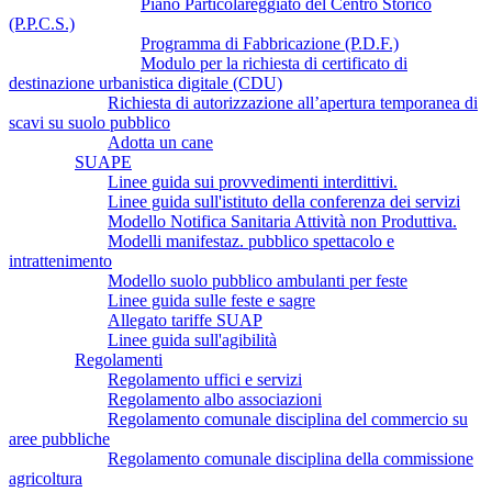
Piano Particolareggiato del Centro Storico
(P.P.C.S.)
Programma di Fabbricazione (P.D.F.)
Modulo per la richiesta di certificato di
destinazione urbanistica digitale (CDU)
Richiesta di autorizzazione all’apertura temporanea di
scavi su suolo pubblico
Adotta un cane
SUAPE
Linee guida sui provvedimenti interdittivi.
Linee guida sull'istituto della conferenza dei servizi
Modello Notifica Sanitaria Attività non Produttiva.
Modelli manifestaz. pubblico spettacolo e
intrattenimento
Modello suolo pubblico ambulanti per feste
Linee guida sulle feste e sagre
Allegato tariffe SUAP
Linee guida sull'agibilità
Regolamenti
Regolamento uffici e servizi
Regolamento albo associazioni
Regolamento comunale disciplina del commercio su
aree pubbliche
Regolamento comunale disciplina della commissione
agricoltura