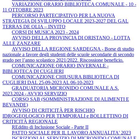
VARIAZIONE ORARIO BIBLIOTECA COMUNALE - 10 -
11 OTTOBRE 2023
PERCORSO PARTECIPATIVO PER LA NUOVA
STRATEGIA DI SVILUPPO LOCALE 2023-2027 DEL GAL
TERRAS DE OLIA – INVITO
CORSI DI MUSICA 2023 - 2024
AVVISO DELLA PROVINCIA DI ORISTANO - LOTTA
ALLE ZANZARE
AVVISO DELLA REGIONE SARDEGNA - Borse di studio
nazionale a favore degli studenti delle scuole secondarie di secondo
grado per l’anno scolastico 2021/2022. Riscossione beneficio.
COMUNICAZIONE ORARIO INVERNALE -
BIBLIOTECA DI CUGLIERI
COMUNICAZIONE CHIUSURA BIBLIOTECA DI
CUGLIERI DAL 25-09-2023 AL 06-10-2023
GRADUATORIA MICRONIDO COMUNALE A.S.
2023.2024 - AVVIO SERVIZIO
CORSO SAB (SOMMINISTRAZIONE DI ALIMENTI E
BEVANDE)
AVVISO DI CRITICITÀ PER RISCHIO
IDROGEOLOGICO PER TEMPORALI e BOLLETTINO DI
CRITICITÀ REGIONALE
REddito di Inclusione Sociale - Parte II
PATTO SOCIALE PER IL LAVORO ANNUALITA' 2023
ISCRIZIONI AL SERVIZIO DI MICRONIDO COMUNALE