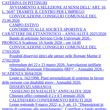
CATERINA DI PITTINURI
AVVIAMENTO A SELEZIONE AI SENSI DELL' ART. 16,
L. 56/87 TRAMITE IL CENTRO PER L'IMPIEGO
CONVOCAZIONE CONSIGLIO COMUNALE DEL
25.06.2026
CAMPO ESTIVO
CONTRIBUTI ALLE SOCIETÀ SPORTIVE A
CARATTERE DILETTANTISTICO – ANNUALITÀ 2025/2026
Bando di selezione Servizio Civile Universale 2026 -
PROROGA Scadenza: 16 Aprile 2026 – ore 14.00
CONVOCAZIONE CONSIGLIO COMUNALE DEL
17/03/2026
Possibili disservizi idrici alle utenze nelle Borgate Marine il
27/02/2026
referendum del 22 e 23 marzo 2026. Agevolazioni tariffarie
“Indennità Regionale Fibromialgia (IRF)” – Annualità 2026 -
SCADENZA 30/04/2026
Legge n. 162/1998. Piani personalizzati di sostegno in favore
delle persone con disabilità grave - Annualità 2026.
DISSERVIZI ABBANOA
“ASSEGNO DI NATALITÀ” ANNUALITA’ 2026
Chiusura uffici comunali il 2 e il 5 gennaio 2026.
CALENDARIO CONFERIMENTO RIFIUTI 2026
Legge regionale 9 marzo 2022, n. 3, art. 13, "Disposizioni in
materia di contrasto allo spopolamento". Contributi a fondo perduto