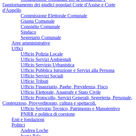
l'aggiornamento dei giudici popolari Corte d'Assise e Corte
d'Appello
Commissione Elettorale Comunale
Giunta Comunale
Consiglio Comunale
Sindaco
Segretario Comunale
Aree amministrative
Uffici
Ufficio Polizia Locale
Ufficio Servizi Ambientali
Ufficio Servizio Urbanistica
Ufficio Pubblica Istruzione e Servizi alla Persona
Ufficio Servizi Sociali
Ufficio Tributi
Ufficio Finanziario, Paghe, Previdenza, Fisco
Ufficio Elettorale, Anagrafe e Stato Civile
Ufficio Protocollo, Servizi Generali, Segreteria, Personale,
Contenzioso, Provveditorato, cultura e spettacoli.
Ufficio Servizio Tecnico, Patrimonio e Manutentivo
PNRR e politica di coesione
Enti e fondazioni
Politici
Andrea Loche
Ivana Pala