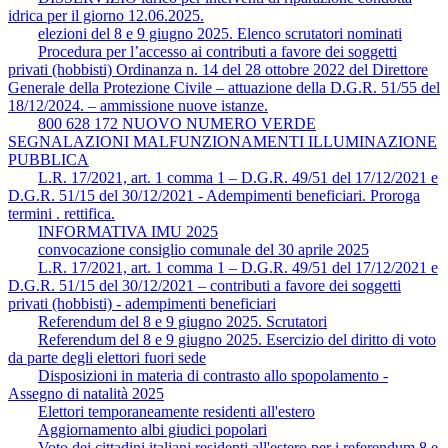
idrica per il giorno 12.06.2025.
elezioni del 8 e 9 giugno 2025. Elenco scrutatori nominati
Procedura per l’accesso ai contributi a favore dei soggetti
privati (hobbisti) Ordinanza n. 14 del 28 ottobre 2022 del Direttore
Generale della Protezione Civile – attuazione della D.G.R. 51/55 del
18/12/2024. – ammissione nuove istanze.
800 628 172 NUOVO NUMERO VERDE
SEGNALAZIONI MALFUNZIONAMENTI ILLUMINAZIONE
PUBBLICA
L.R. 17/2021, art. 1 comma 1 – D.G.R. 49/51 del 17/12/2021 e
D.G.R. 51/15 del 30/12/2021 - Adempimenti beneficiari. Proroga
termini . rettifica.
INFORMATIVA IMU 2025
convocazione consiglio comunale del 30 aprile 2025
L.R. 17/2021, art. 1 comma 1 – D.G.R. 49/51 del 17/12/2021 e
D.G.R. 51/15 del 30/12/2021 – contributi a favore dei soggetti
privati (hobbisti) - adempimenti beneficiari
Referendum del 8 e 9 giugno 2025. Scrutatori
Referendum del 8 e 9 giugno 2025. Esercizio del diritto di voto
da parte degli elettori fuori sede
Disposizioni in materia di contrasto allo spopolamento -
Assegno di natalità 2025
Elettori temporaneamente residenti all'estero
Aggiornamento albi giudici popolari
Voto dei cittadini italiani residenti all'estero per i referendum 8 e