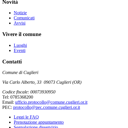
Novità
Notizie
Comunicati
Avvisi
Vivere il comune
Luoghi
Eventi
Contatti
Comune di Cuglieri
Via Carlo Alberto, 33 09073 Cuglieri (OR)
Codice fiscale: 00073930950
Tel: 0785368200
Email:
ufficio.protocollo@comune.cuglieri.or.it
PEC:
protocollo@pec.comune.cuglieri.or.it
Leggi le FAQ
Prenotazione appuntamento
Segnalazione disservizio