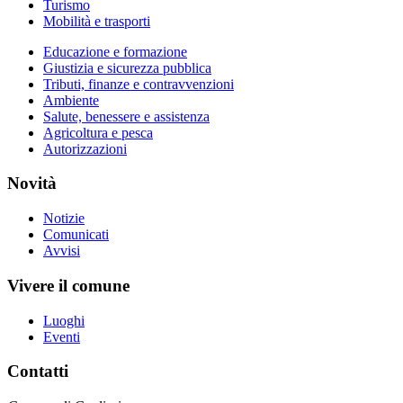
Turismo
Mobilità e trasporti
Educazione e formazione
Giustizia e sicurezza pubblica
Tributi, finanze e contravvenzioni
Ambiente
Salute, benessere e assistenza
Agricoltura e pesca
Autorizzazioni
Novità
Notizie
Comunicati
Avvisi
Vivere il comune
Luoghi
Eventi
Contatti