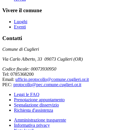
Vivere il comune
Luoghi
Eventi
Contatti
Comune di Cuglieri
Via Carlo Alberto, 33 09073 Cuglieri (OR)
Codice fiscale: 00073930950
Tel: 0785368200
Email:
ufficio.protocollo@comune.cuglieri.or.it
PEC:
protocollo@pec.comune.cuglieri.or.it
Leggi le FAQ
Prenotazione appuntamento
Segnalazione disservizio
Richiesta d'assistenza
Amministrazione trasparente
Informativa privacy