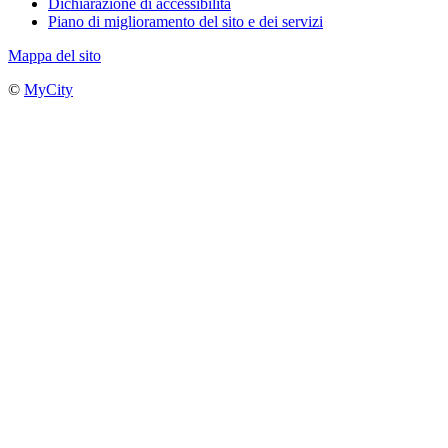
Dichiarazione di accessibilità
Piano di miglioramento del sito e dei servizi
Mappa del sito
©
MyCity