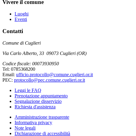
Vivere il comune
Luoghi
Eventi
Contatti
Comune di Cuglieri
Via Carlo Alberto, 33 09073 Cuglieri (OR)
Codice fiscale: 00073930950
Tel: 0785368200
Email:
ufficio.protocollo@comune.cuglieri.or.it
PEC:
protocollo@pec.comune.cuglieri.or.it
Leggi le FAQ
Prenotazione appuntamento
Segnalazione disservizio
Richiesta d'assistenza
Amministrazione trasparente
Informativa privacy
Note legali
Dichiarazione di accessibilità