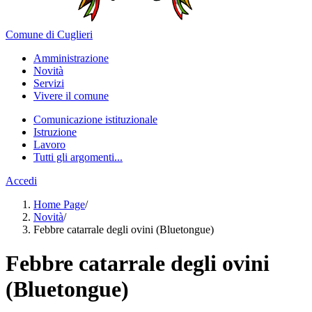
Comune di Cuglieri
Amministrazione
Novità
Servizi
Vivere il comune
Comunicazione istituzionale
Istruzione
Lavoro
Tutti gli argomenti...
Accedi
Home Page
/
Novità
/
Febbre catarrale degli ovini (Bluetongue)
Febbre catarrale degli ovini
(Bluetongue)