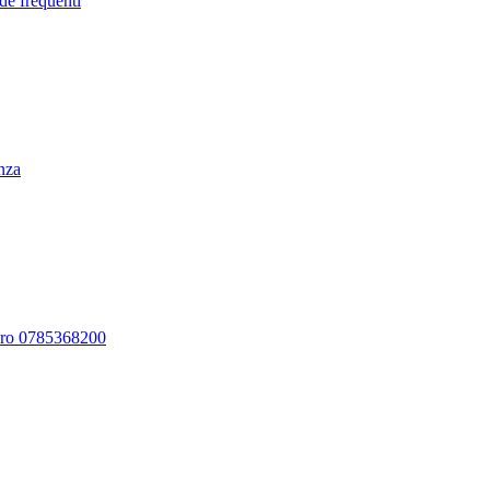
de frequenti
enza
ero 0785368200