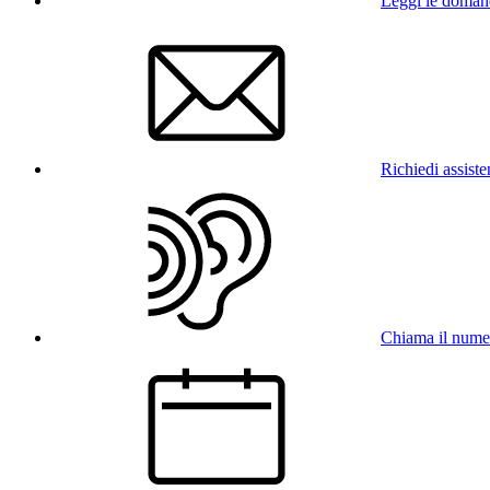
Leggi le doman
Richiedi assist
Chiama il num