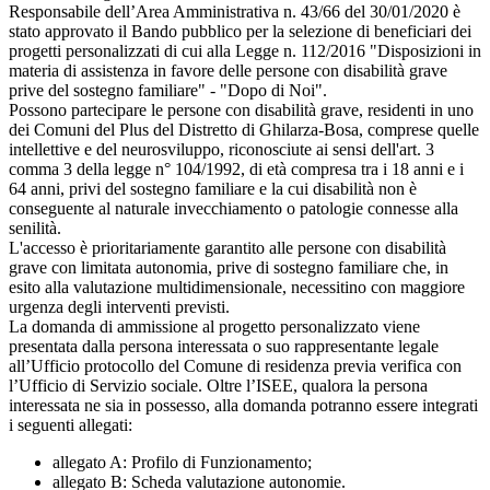
Responsabile dell’Area Amministrativa n. 43/66 del 30/01/2020 è
stato approvato il Bando pubblico per la selezione di beneficiari dei
progetti personalizzati di cui alla Legge n. 112/2016 "Disposizioni in
materia di assistenza in favore delle persone con disabilità grave
prive del sostegno familiare" - "Dopo di Noi".
Possono partecipare le persone con disabilità grave, residenti in uno
dei Comuni del Plus del Distretto di Ghilarza-Bosa, comprese quelle
intellettive e del neurosviluppo, riconosciute ai sensi dell'art. 3
comma 3 della legge n° 104/1992, di età compresa tra i 18 anni e i
64 anni, privi del sostegno familiare e la cui disabilità non è
conseguente al naturale invecchiamento o patologie connesse alla
senilità.
L'accesso è prioritariamente garantito alle persone con disabilità
grave con limitata autonomia, prive di sostegno familiare che, in
esito alla valutazione multidimensionale, necessitino con maggiore
urgenza degli interventi previsti.
La domanda di ammissione al progetto personalizzato viene
presentata dalla persona interessata o suo rappresentante legale
all’Ufficio protocollo del Comune di residenza previa verifica con
l’Ufficio di Servizio sociale. Oltre l’ISEE, qualora la persona
interessata ne sia in possesso, alla domanda potranno essere integrati
i seguenti allegati:
allegato A: Profilo di Funzionamento;
allegato B: Scheda valutazione autonomie.