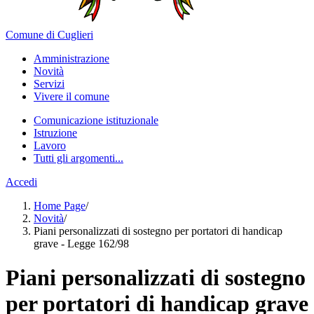
Comune di Cuglieri
Amministrazione
Novità
Servizi
Vivere il comune
Comunicazione istituzionale
Istruzione
Lavoro
Tutti gli argomenti...
Accedi
Home Page
/
Novità
/
Piani personalizzati di sostegno per portatori di handicap
grave - Legge 162/98
Piani personalizzati di sostegno
per portatori di handicap grave