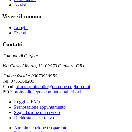
Avvisi
Vivere il comune
Luoghi
Eventi
Contatti
Comune di Cuglieri
Via Carlo Alberto, 33 09073 Cuglieri (OR)
Codice fiscale: 00073930950
Tel: 0785368200
Email:
ufficio.protocollo@comune.cuglieri.or.it
PEC:
protocollo@pec.comune.cuglieri.or.it
Leggi le FAQ
Prenotazione appuntamento
Segnalazione disservizio
Richiesta d'assistenza
Amministrazione trasparente