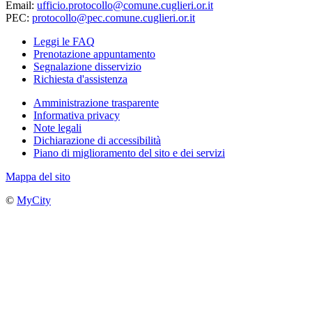
Email:
ufficio.protocollo@comune.cuglieri.or.it
PEC:
protocollo@pec.comune.cuglieri.or.it
Leggi le FAQ
Prenotazione appuntamento
Segnalazione disservizio
Richiesta d'assistenza
Amministrazione trasparente
Informativa privacy
Note legali
Dichiarazione di accessibilità
Piano di miglioramento del sito e dei servizi
Mappa del sito
©
MyCity