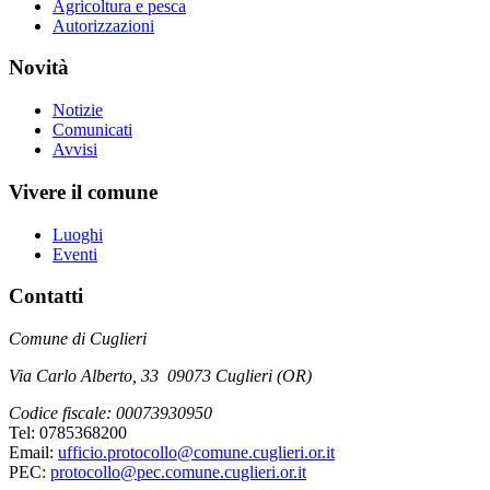
Agricoltura e pesca
Autorizzazioni
Novità
Notizie
Comunicati
Avvisi
Vivere il comune
Luoghi
Eventi
Contatti
Comune di Cuglieri
Via Carlo Alberto, 33 09073 Cuglieri (OR)
Codice fiscale: 00073930950
Tel: 0785368200
Email:
ufficio.protocollo@comune.cuglieri.or.it
PEC:
protocollo@pec.comune.cuglieri.or.it