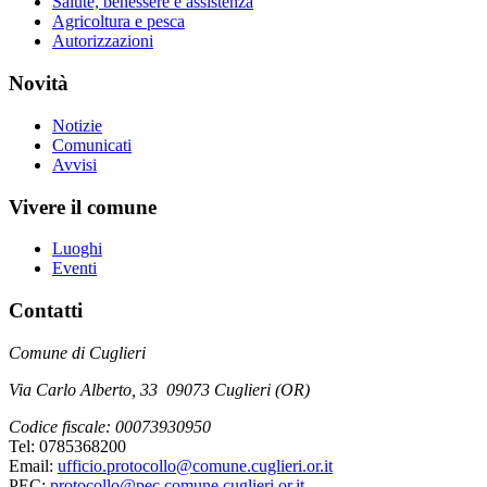
Salute, benessere e assistenza
Agricoltura e pesca
Autorizzazioni
Novità
Notizie
Comunicati
Avvisi
Vivere il comune
Luoghi
Eventi
Contatti
Comune di Cuglieri
Via Carlo Alberto, 33 09073 Cuglieri (OR)
Codice fiscale: 00073930950
Tel: 0785368200
Email:
ufficio.protocollo@comune.cuglieri.or.it
PEC:
protocollo@pec.comune.cuglieri.or.it