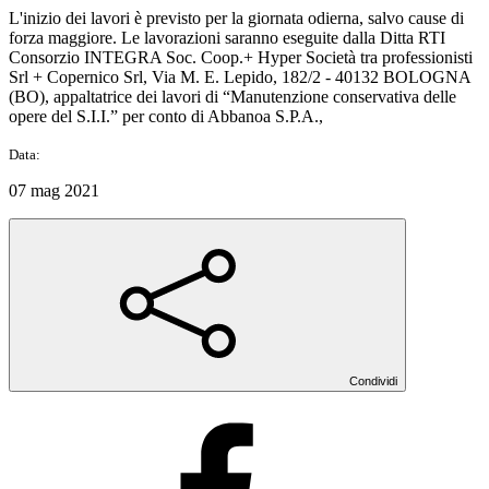
L'inizio dei lavori è previsto per la giornata odierna, salvo cause di
forza maggiore. Le lavorazioni saranno eseguite dalla Ditta RTI
Consorzio INTEGRA Soc. Coop.+ Hyper Società tra professionisti
Srl + Copernico Srl, Via M. E. Lepido, 182/2 - 40132 BOLOGNA
(BO), appaltatrice dei lavori di “Manutenzione conservativa delle
opere del S.I.I.” per conto di Abbanoa S.P.A.,
Data:
07 mag 2021
Condividi