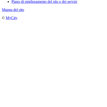
Piano di miglioramento del sito e dei servizi
Mappa del sito
©
MyCity