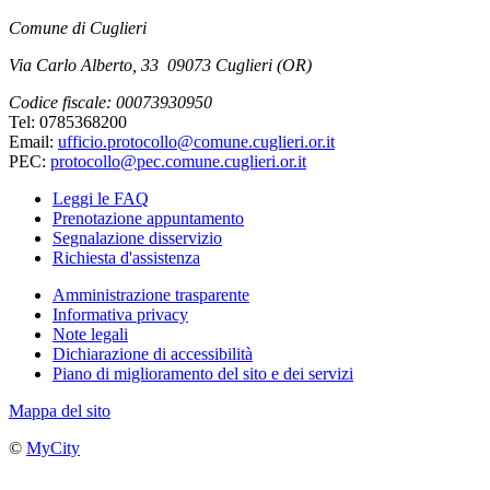
Comune di Cuglieri
Via Carlo Alberto, 33 09073 Cuglieri (OR)
Codice fiscale: 00073930950
Tel: 0785368200
Email:
ufficio.protocollo@comune.cuglieri.or.it
PEC:
protocollo@pec.comune.cuglieri.or.it
Leggi le FAQ
Prenotazione appuntamento
Segnalazione disservizio
Richiesta d'assistenza
Amministrazione trasparente
Informativa privacy
Note legali
Dichiarazione di accessibilità
Piano di miglioramento del sito e dei servizi
Mappa del sito
©
MyCity