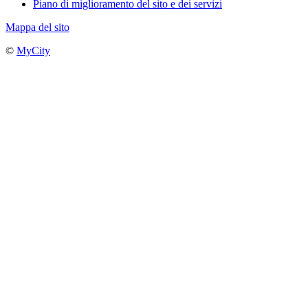
Piano di miglioramento del sito e dei servizi
Mappa del sito
©
MyCity