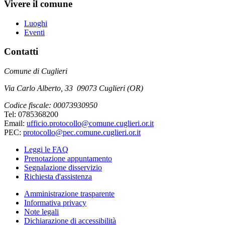
Vivere il comune
Luoghi
Eventi
Contatti
Comune di Cuglieri
Via Carlo Alberto, 33 09073 Cuglieri (OR)
Codice fiscale: 00073930950
Tel: 0785368200
Email:
ufficio.protocollo@comune.cuglieri.or.it
PEC:
protocollo@pec.comune.cuglieri.or.it
Leggi le FAQ
Prenotazione appuntamento
Segnalazione disservizio
Richiesta d'assistenza
Amministrazione trasparente
Informativa privacy
Note legali
Dichiarazione di accessibilità