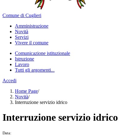
Comune di Cuglieri
Amministrazione
Novità
Servizi
Vivere il comune
Comunicazione istituzionale
Istruzione
Lavoro
Tutti gli argomenti...
Accedi
Home Page
/
Novità
/
Interruzione servizio idrico
Interruzione servizio idrico
Data: