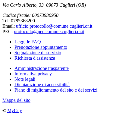
Via Carlo Alberto, 33 09073 Cuglieri (OR)
Codice fiscale: 00073930950
Tel: 0785368200
Email:
ufficio.protocollo@comune.cuglieri.or.it
PEC:
protocollo@pec.comune.cuglieri.or.it
Leggi le FAQ
Prenotazione appuntamento
Segnalazione disservizio
Richiesta d'assistenza
Amministrazione trasparente
Informativa privacy
Note legali
Dichiarazione di accessibilità
Piano di miglioramento del sito e dei servizi
Mappa del sito
©
MyCity