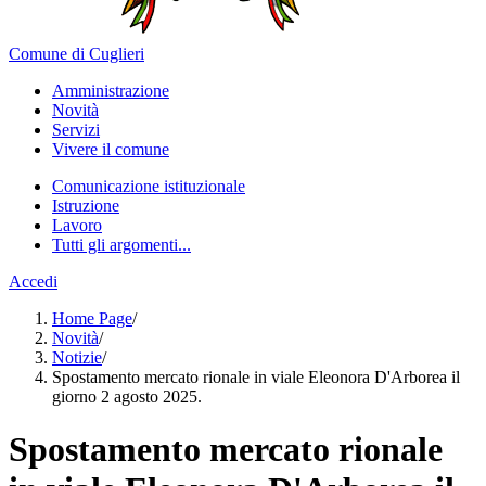
Comune di Cuglieri
Amministrazione
Novità
Servizi
Vivere il comune
Comunicazione istituzionale
Istruzione
Lavoro
Tutti gli argomenti...
Accedi
Home Page
/
Novità
/
Notizie
/
Spostamento mercato rionale in viale Eleonora D'Arborea il
giorno 2 agosto 2025.
Spostamento mercato rionale