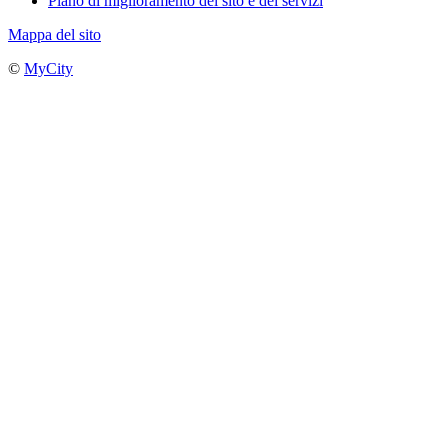
Piano di miglioramento del sito e dei servizi
Mappa del sito
©
MyCity