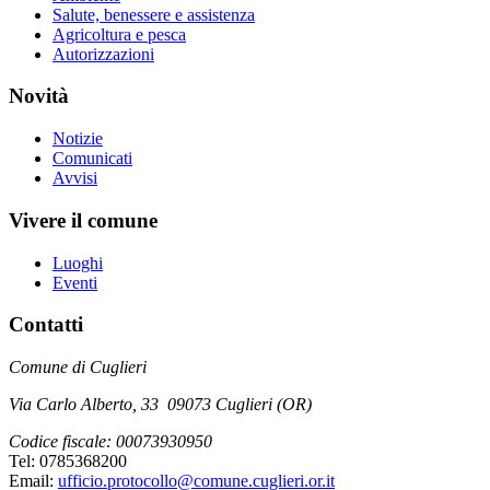
Salute, benessere e assistenza
Agricoltura e pesca
Autorizzazioni
Novità
Notizie
Comunicati
Avvisi
Vivere il comune
Luoghi
Eventi
Contatti
Comune di Cuglieri
Via Carlo Alberto, 33 09073 Cuglieri (OR)
Codice fiscale: 00073930950
Tel: 0785368200
Email:
ufficio.protocollo@comune.cuglieri.or.it