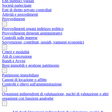
Enti pubblici vigilati
Società partecipate
Enti di diritto privato controllati
Attività e procedimenti
Provvedimenti
Provvedimenti organi indirizzo politico
Provvedimenti dirigenti amministrativi
Controlli sulle imprese
Sovvenzioni, contributi, sussidi, vantaggi economici
Criteri e modalità
Atti di concessione
Bandi e Avvisi
Beni immobili e gestione patrimonio
Patrimonio immobiliare
Canoni di locazione o affitto
Controlli e rilievi sull'amministrazione
Organismi indipendenti di valutuazione, nuclei di valutazione o altri
organismi con funzioni analoghe