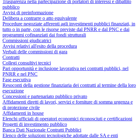
Trasparenza nella partecipazione di portatori di interessi e dibattito
pubblico
Avvisi di preinformazione
Delibera a contrarre o atto equivalente
Procedure negoziate afferenti agli investimenti pubblici finanziati, in
tutto o in parte, con le risorse previste dal PNRR e dal PNC e dai
programmi cofinanziati dai fondi strutturali
Commissioni giudicatrici
Avvisi relativi all'esito della procedura
Verbali delle commissioni di gara
Contratti
Collegi consultivi tecnici
Pari opportunità e inclusione lavorativa nei contratti pubblici, nel
PNRR e nel PNC
Fase esecutiva
Resoconti della gestione finanziaria dei contratti al termine della loro
esecuzione
Concessioni e partenariato pubblico privato
Affidamenti diretti di lavori, servizi e forniture di somma urgenza e
di protezione civile
Affidamenti in house
Elenchi ufficiali di operatori economici riconosciuti e certificazioni
Progetti di investimento pubblico
Banca Dati Nazionale Contratti Pubblici
Elenco delle soluzioni tecnologiche adottate dalle SA e enti