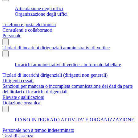
Articolazione degli uffici
Organizzazione degli uffici
Telefono e posta elettronica
Consulenti e collaboratori
Personale
Titolari di incarichi dirigenziali amministrativi di vertice
Incarichi amministrativi di vertice - in formato tabellare
Titolari di incarichi dirigenziali (dirigenti non generali)
Dirigenti cessati
Sanzioni per mancata o incompleta comunicazione dei dati da parte
dei titolari di incarichi dirigenziali
Elevate qualificazioni
Dotazione organica
PIANO INTEGRATO ATTIVITA' E ORGANIZZAZIONE
Personale non a tempo indeterminato
Tassi di assenza