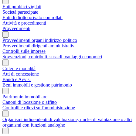
Enti pubblici vigilati
Società partecipate
Enti di diritto privato controllati
Attività e procedimenti
Provvedimenti
Provvedimenti organi indirizzo politico
Provvedimenti dirigenti amministrativi
Controlli sulle imprese
Sovvenzioni, contributi, sussidi, vantaggi economici
Criteri e modalità
Atti di concessione
Bandi e Avvisi
Beni immobili e gestione patrimonio
Patrimonio immobiliare
Canoni di locazione o affitto
Controlli e rilievi sull'amministrazione
Organismi indipendenti di valutuazione, nuclei di valutazione o altri
organismi con funzioni analoghe