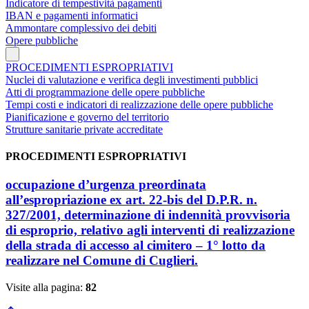
Indicatore di tempestività pagamenti
IBAN e pagamenti informatici
Ammontare complessivo dei debiti
Opere pubbliche
PROCEDIMENTI ESPROPRIATIVI
Nuclei di valutazione e verifica degli investimenti pubblici
Atti di programmazione delle opere pubbliche
Tempi costi e indicatori di realizzazione delle opere pubbliche
Pianificazione e governo del territorio
Strutture sanitarie private accreditate
PROCEDIMENTI ESPROPRIATIVI
occupazione d’urgenza preordinata
all’espropriazione ex art. 22-bis del D.P.R. n.
327/2001, determinazione di indennità provvisoria
di esproprio, relativo agli interventi di realizzazione
della strada di accesso al cimitero – 1° lotto da
realizzare nel Comune di Cuglieri.
Visite alla pagina:
82