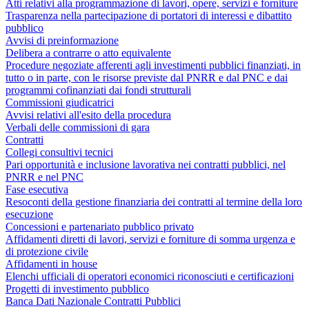
Atti relativi alla programmazione di lavori, opere, servizi e forniture
Trasparenza nella partecipazione di portatori di interessi e dibattito
pubblico
Avvisi di preinformazione
Delibera a contrarre o atto equivalente
Procedure negoziate afferenti agli investimenti pubblici finanziati, in
tutto o in parte, con le risorse previste dal PNRR e dal PNC e dai
programmi cofinanziati dai fondi strutturali
Commissioni giudicatrici
Avvisi relativi all'esito della procedura
Verbali delle commissioni di gara
Contratti
Collegi consultivi tecnici
Pari opportunità e inclusione lavorativa nei contratti pubblici, nel
PNRR e nel PNC
Fase esecutiva
Resoconti della gestione finanziaria dei contratti al termine della loro
esecuzione
Concessioni e partenariato pubblico privato
Affidamenti diretti di lavori, servizi e forniture di somma urgenza e
di protezione civile
Affidamenti in house
Elenchi ufficiali di operatori economici riconosciuti e certificazioni
Progetti di investimento pubblico
Banca Dati Nazionale Contratti Pubblici