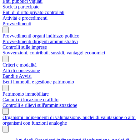
Enti pubblici vigilati
Società partecipate
Enti di diritto privato controllati
Attività e procedimenti
Provvedimenti
Provvedimenti organi indirizzo politico
Provvedimenti dirigenti amministrativi
Controlli sulle imprese
Sovvenzioni, contributi, sussidi, vantaggi economici
Criteri e modalità
Atti di concessione
Bandi e Avvisi
Beni immobili e gestione patrimonio
Patrimonio immobiliare
Canoni di locazione o affitto
Controlli e rilievi sull'amministrazione
Organismi indipendenti di valutuazione, nuclei di valutazione o altri
organismi con funzioni analoghe