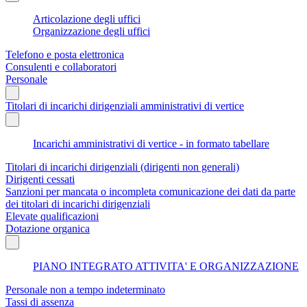
Articolazione degli uffici
Organizzazione degli uffici
Telefono e posta elettronica
Consulenti e collaboratori
Personale
Titolari di incarichi dirigenziali amministrativi di vertice
Incarichi amministrativi di vertice - in formato tabellare
Titolari di incarichi dirigenziali (dirigenti non generali)
Dirigenti cessati
Sanzioni per mancata o incompleta comunicazione dei dati da parte
dei titolari di incarichi dirigenziali
Elevate qualificazioni
Dotazione organica
PIANO INTEGRATO ATTIVITA' E ORGANIZZAZIONE
Personale non a tempo indeterminato
Tassi di assenza