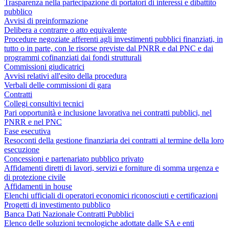
Trasparenza nella partecipazione di portatori di interessi e dibattito
pubblico
Avvisi di preinformazione
Delibera a contrarre o atto equivalente
Procedure negoziate afferenti agli investimenti pubblici finanziati, in
tutto o in parte, con le risorse previste dal PNRR e dal PNC e dai
programmi cofinanziati dai fondi strutturali
Commissioni giudicatrici
Avvisi relativi all'esito della procedura
Verbali delle commissioni di gara
Contratti
Collegi consultivi tecnici
Pari opportunità e inclusione lavorativa nei contratti pubblici, nel
PNRR e nel PNC
Fase esecutiva
Resoconti della gestione finanziaria dei contratti al termine della loro
esecuzione
Concessioni e partenariato pubblico privato
Affidamenti diretti di lavori, servizi e forniture di somma urgenza e
di protezione civile
Affidamenti in house
Elenchi ufficiali di operatori economici riconosciuti e certificazioni
Progetti di investimento pubblico
Banca Dati Nazionale Contratti Pubblici
Elenco delle soluzioni tecnologiche adottate dalle SA e enti