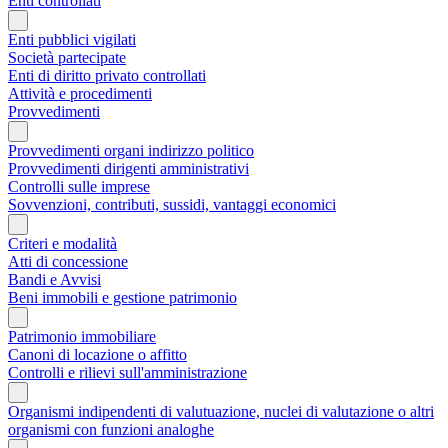
Enti controllati
Enti pubblici vigilati
Società partecipate
Enti di diritto privato controllati
Attività e procedimenti
Provvedimenti
Provvedimenti organi indirizzo politico
Provvedimenti dirigenti amministrativi
Controlli sulle imprese
Sovvenzioni, contributi, sussidi, vantaggi economici
Criteri e modalità
Atti di concessione
Bandi e Avvisi
Beni immobili e gestione patrimonio
Patrimonio immobiliare
Canoni di locazione o affitto
Controlli e rilievi sull'amministrazione
Organismi indipendenti di valutuazione, nuclei di valutazione o altri
organismi con funzioni analoghe