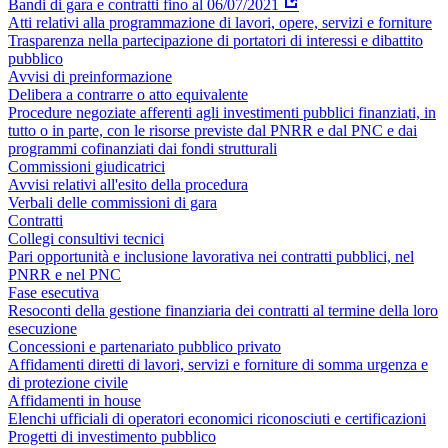
Bandi di gara e contratti fino al 06/07/2021
Atti relativi alla programmazione di lavori, opere, servizi e forniture
Trasparenza nella partecipazione di portatori di interessi e dibattito
pubblico
Avvisi di preinformazione
Delibera a contrarre o atto equivalente
Procedure negoziate afferenti agli investimenti pubblici finanziati, in
tutto o in parte, con le risorse previste dal PNRR e dal PNC e dai
programmi cofinanziati dai fondi strutturali
Commissioni giudicatrici
Avvisi relativi all'esito della procedura
Verbali delle commissioni di gara
Contratti
Collegi consultivi tecnici
Pari opportunità e inclusione lavorativa nei contratti pubblici, nel
PNRR e nel PNC
Fase esecutiva
Resoconti della gestione finanziaria dei contratti al termine della loro
esecuzione
Concessioni e partenariato pubblico privato
Affidamenti diretti di lavori, servizi e forniture di somma urgenza e
di protezione civile
Affidamenti in house
Elenchi ufficiali di operatori economici riconosciuti e certificazioni
Progetti di investimento pubblico