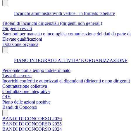
Incarichi amministrativi di vertice - in formato tabellare
Titolari di incarichi dirigenziali (dirigenti non generali)
Dirigenti cessati
Sanzioni per mancata o incompleta comunicazione dei dati da parte dei t
Elevate qualificazioni
Dotazione organica
PIANO INTEGRATO ATTIVITA' E ORGANIZZAZIONE
Personale non a tempo indeterminato
Tassi di assenza
Incarichi conferiti e autorizzati ai dipendenti (dirigenti e non dirigenti)
Contrattazione collettiva
Contrattazione integrativa
OIV
Piano delle azioni positive
Bandi di Concorso
BANDI DI CONCORSO 2026
BANDI DI CONCORSO 2025
BANDI DI CONCORSO 2024