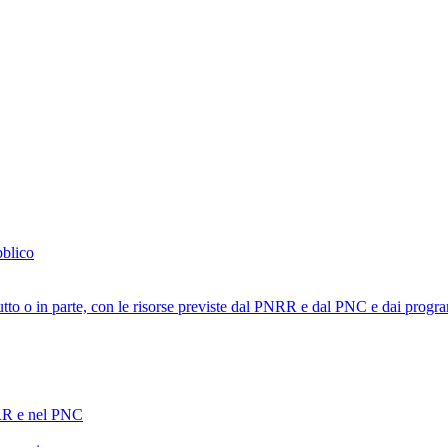
bblico
tutto o in parte, con le risorse previste dal PNRR e dal PNC e dai progra
PNRR e nel PNC