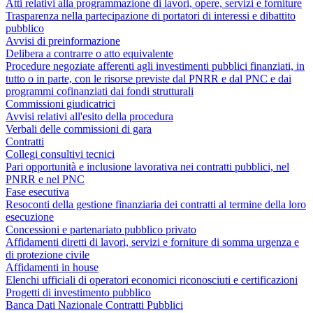
Atti relativi alla programmazione di lavori, opere, servizi e forniture
Trasparenza nella partecipazione di portatori di interessi e dibattito
pubblico
Avvisi di preinformazione
Delibera a contrarre o atto equivalente
Procedure negoziate afferenti agli investimenti pubblici finanziati, in
tutto o in parte, con le risorse previste dal PNRR e dal PNC e dai
programmi cofinanziati dai fondi strutturali
Commissioni giudicatrici
Avvisi relativi all'esito della procedura
Verbali delle commissioni di gara
Contratti
Collegi consultivi tecnici
Pari opportunità e inclusione lavorativa nei contratti pubblici, nel
PNRR e nel PNC
Fase esecutiva
Resoconti della gestione finanziaria dei contratti al termine della loro
esecuzione
Concessioni e partenariato pubblico privato
Affidamenti diretti di lavori, servizi e forniture di somma urgenza e
di protezione civile
Affidamenti in house
Elenchi ufficiali di operatori economici riconosciuti e certificazioni
Progetti di investimento pubblico
Banca Dati Nazionale Contratti Pubblici