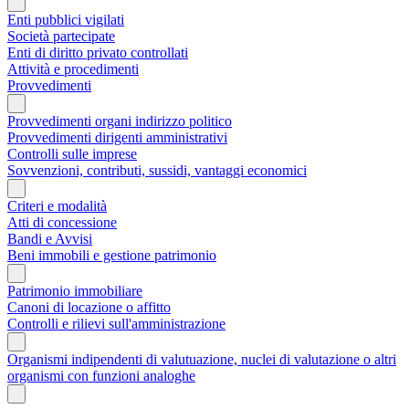
Enti pubblici vigilati
Società partecipate
Enti di diritto privato controllati
Attività e procedimenti
Provvedimenti
Provvedimenti organi indirizzo politico
Provvedimenti dirigenti amministrativi
Controlli sulle imprese
Sovvenzioni, contributi, sussidi, vantaggi economici
Criteri e modalità
Atti di concessione
Bandi e Avvisi
Beni immobili e gestione patrimonio
Patrimonio immobiliare
Canoni di locazione o affitto
Controlli e rilievi sull'amministrazione
Organismi indipendenti di valutuazione, nuclei di valutazione o altri
organismi con funzioni analoghe