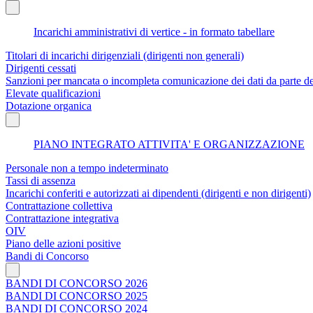
Incarichi amministrativi di vertice - in formato tabellare
Titolari di incarichi dirigenziali (dirigenti non generali)
Dirigenti cessati
Sanzioni per mancata o incompleta comunicazione dei dati da parte dei t
Elevate qualificazioni
Dotazione organica
PIANO INTEGRATO ATTIVITA' E ORGANIZZAZIONE
Personale non a tempo indeterminato
Tassi di assenza
Incarichi conferiti e autorizzati ai dipendenti (dirigenti e non dirigenti)
Contrattazione collettiva
Contrattazione integrativa
OIV
Piano delle azioni positive
Bandi di Concorso
BANDI DI CONCORSO 2026
BANDI DI CONCORSO 2025
BANDI DI CONCORSO 2024