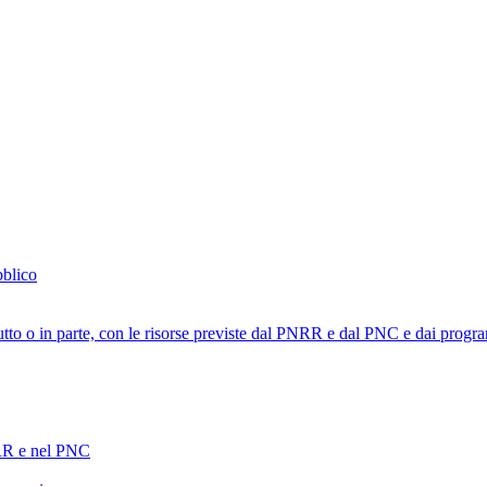
bblico
tutto o in parte, con le risorse previste dal PNRR e dal PNC e dai progra
PNRR e nel PNC