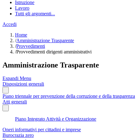
Istruzione
Lavoro
Tutti gli argomenti...
Accedi
Home
/
Amministrazione Trasparente
/
Provvedimenti
/
Provvedimenti dirigenti amministrativi
Amministrazione Trasparente
Espandi Menu
Disposizioni generali
Piano triennale per prevenzione della corruzione e della trasparenza
Atti generali
Piano Integrato Attività e Organizzazione
Oneri informativi per cittadini e imprese
Burocrazia zero