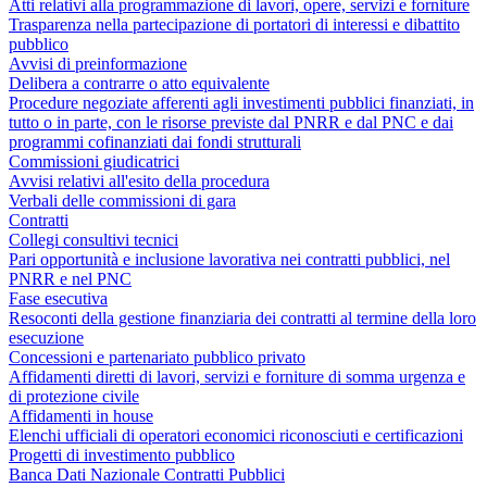
Atti relativi alla programmazione di lavori, opere, servizi e forniture
Trasparenza nella partecipazione di portatori di interessi e dibattito
pubblico
Avvisi di preinformazione
Delibera a contrarre o atto equivalente
Procedure negoziate afferenti agli investimenti pubblici finanziati, in
tutto o in parte, con le risorse previste dal PNRR e dal PNC e dai
programmi cofinanziati dai fondi strutturali
Commissioni giudicatrici
Avvisi relativi all'esito della procedura
Verbali delle commissioni di gara
Contratti
Collegi consultivi tecnici
Pari opportunità e inclusione lavorativa nei contratti pubblici, nel
PNRR e nel PNC
Fase esecutiva
Resoconti della gestione finanziaria dei contratti al termine della loro
esecuzione
Concessioni e partenariato pubblico privato
Affidamenti diretti di lavori, servizi e forniture di somma urgenza e
di protezione civile
Affidamenti in house
Elenchi ufficiali di operatori economici riconosciuti e certificazioni
Progetti di investimento pubblico
Banca Dati Nazionale Contratti Pubblici