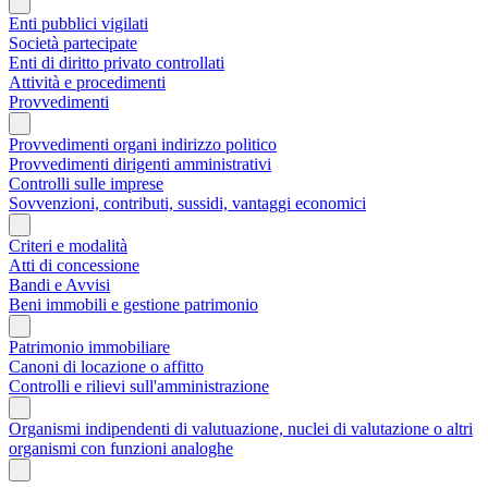
Enti pubblici vigilati
Società partecipate
Enti di diritto privato controllati
Attività e procedimenti
Provvedimenti
Provvedimenti organi indirizzo politico
Provvedimenti dirigenti amministrativi
Controlli sulle imprese
Sovvenzioni, contributi, sussidi, vantaggi economici
Criteri e modalità
Atti di concessione
Bandi e Avvisi
Beni immobili e gestione patrimonio
Patrimonio immobiliare
Canoni di locazione o affitto
Controlli e rilievi sull'amministrazione
Organismi indipendenti di valutuazione, nuclei di valutazione o altri
organismi con funzioni analoghe