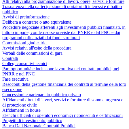
Atti relativi alla programmazione di lavori, opere, servizi e forniture
Trasparenza nella partecipazione di portatori di interessi e dibattito
pubblico
Avvisi di preinformazione
Delibera a contrarre o atto equivalente
Procedure negoziate afferenti agli investimenti pubblici finanziati, in
tutto o in parte, con le risorse previste dal PNRR e dal PNC e dai
programmi cofinanziati dai fondi strutturali
Commissioni giudicatrici
Avvisi relativi all'esito della procedura
Verbali delle commissioni di gara
Contratti
Collegi consultivi tecnici
Pari opportunità e inclusione lavorativa nei contratti pubblici, nel
PNRR e nel PNC
Fase esecutiva
Resoconti della gestione finanziaria dei contratti al termine della loro
esecuzione
Concessioni e partenariato pubblico privato
Affidamenti diretti di lavori, servizi e forniture di somma urgenza e
di protezione civile
Affidamenti in house
Elenchi ufficiali di operatori economici riconosciuti e certificazioni
Progetti di investimento pubblico
Banca Dati Nazionale Contratti Pubblici