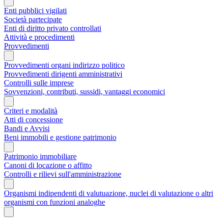
Enti pubblici vigilati
Società partecipate
Enti di diritto privato controllati
Attività e procedimenti
Provvedimenti
Provvedimenti organi indirizzo politico
Provvedimenti dirigenti amministrativi
Controlli sulle imprese
Sovvenzioni, contributi, sussidi, vantaggi economici
Criteri e modalità
Atti di concessione
Bandi e Avvisi
Beni immobili e gestione patrimonio
Patrimonio immobiliare
Canoni di locazione o affitto
Controlli e rilievi sull'amministrazione
Organismi indipendenti di valutuazione, nuclei di valutazione o altri
organismi con funzioni analoghe