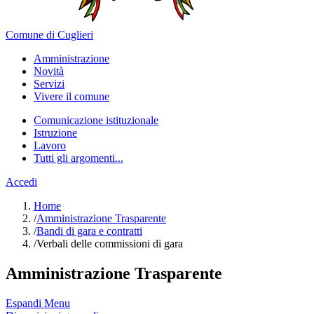
Comune di Cuglieri
Amministrazione
Novità
Servizi
Vivere il comune
Comunicazione istituzionale
Istruzione
Lavoro
Tutti gli argomenti...
Accedi
Home
/
Amministrazione Trasparente
/
Bandi di gara e contratti
/
Verbali delle commissioni di gara
Amministrazione Trasparente
Espandi Menu