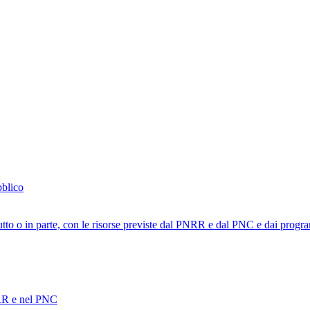
bblico
tutto o in parte, con le risorse previste dal PNRR e dal PNC e dai progra
PNRR e nel PNC