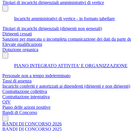
Titolari di incarichi dirigenziali amministrativi di vertice
Incarichi amministrativi di vertice - in formato tabellare
Titolari di incarichi dirigenziali (dirigenti non generali)
Dirigenti cessati
Sanzioni per mancata o incompleta comunicazione dei dati da parte dei t
Elevate qualificazioni
Dotazione organica
PIANO INTEGRATO ATTIVITA' E ORGANIZZAZIONE
Personale non a tempo indeterminato
Tassi di assenza
Incarichi conferiti e autorizzati ai dipendenti (dirigenti e non dirigenti)
Contrattazione collettiva
Contrattazione integrativa
OIV
Piano delle azioni positive
Bandi di Concorso
BANDI DI CONCORSO 2026
BANDI DI CONCORSO 2025