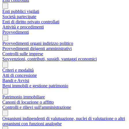
Enti controllati
Enti pubblici vigilati
Società partecipate
Enti di diritto privato controllati
Attività e procedimenti
Provvedimenti
Provvedimenti organi indirizzo politico
Provvedimenti dirigenti amministrativi
Controlli sulle imprese
Sovvenzioni, contributi, sussidi, vantaggi economici
Criteri e modalità
Atti di concessione
Bandi e Avvisi
Beni immobili e gestione patrimonio
Patrimonio immobiliare
Canoni di locazione o affitto
Controlli e rilievi sull'amministrazione
Organismi indipendenti di valutuazione, nuclei di valutazione o altri
organismi con funzioni analoghe