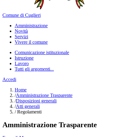
Comune di Cuglieri
Amministrazione
Novità
Servizi
Vivere il comune
Comunicazione istituzionale
Istruzione
Lavoro
Tutti gli argomenti...
Accedi
Home
/
Amministrazione Trasparente
/
Disposizioni generali
/
Atti generali
/
Regolamenti
Amministrazione Trasparente