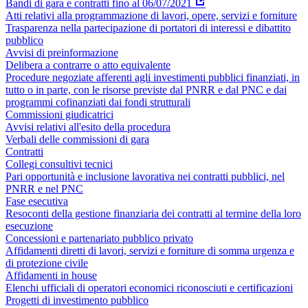
Bandi di gara e contratti fino al 06/07/2021
Atti relativi alla programmazione di lavori, opere, servizi e forniture
Trasparenza nella partecipazione di portatori di interessi e dibattito
pubblico
Avvisi di preinformazione
Delibera a contrarre o atto equivalente
Procedure negoziate afferenti agli investimenti pubblici finanziati, in
tutto o in parte, con le risorse previste dal PNRR e dal PNC e dai
programmi cofinanziati dai fondi strutturali
Commissioni giudicatrici
Avvisi relativi all'esito della procedura
Verbali delle commissioni di gara
Contratti
Collegi consultivi tecnici
Pari opportunità e inclusione lavorativa nei contratti pubblici, nel
PNRR e nel PNC
Fase esecutiva
Resoconti della gestione finanziaria dei contratti al termine della loro
esecuzione
Concessioni e partenariato pubblico privato
Affidamenti diretti di lavori, servizi e forniture di somma urgenza e
di protezione civile
Affidamenti in house
Elenchi ufficiali di operatori economici riconosciuti e certificazioni
Progetti di investimento pubblico