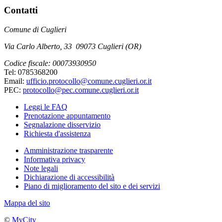
Contatti
Comune di Cuglieri
Via Carlo Alberto, 33 09073 Cuglieri (OR)
Codice fiscale: 00073930950
Tel: 0785368200
Email:
ufficio.protocollo@comune.cuglieri.or.it
PEC:
protocollo@pec.comune.cuglieri.or.it
Leggi le FAQ
Prenotazione appuntamento
Segnalazione disservizio
Richiesta d'assistenza
Amministrazione trasparente
Informativa privacy
Note legali
Dichiarazione di accessibilità
Piano di miglioramento del sito e dei servizi
Mappa del sito
©
MyCity