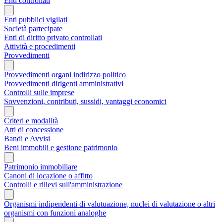
Enti controllati
Enti pubblici vigilati
Società partecipate
Enti di diritto privato controllati
Attività e procedimenti
Provvedimenti
Provvedimenti organi indirizzo politico
Provvedimenti dirigenti amministrativi
Controlli sulle imprese
Sovvenzioni, contributi, sussidi, vantaggi economici
Criteri e modalità
Atti di concessione
Bandi e Avvisi
Beni immobili e gestione patrimonio
Patrimonio immobiliare
Canoni di locazione o affitto
Controlli e rilievi sull'amministrazione
Organismi indipendenti di valutuazione, nuclei di valutazione o altri
organismi con funzioni analoghe