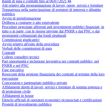
Bandi di gara e contratti fino al 06/07/2021
Atti relativi alla programmazione di lavori, opere, servizi e forniture
Trasparenza nella partecipazione di portatori di interessi e dibattito
pubblico
Avvisi di preinformazione
Delibera a contrarre o atto equivalente
Procedure negoziate afferenti agli investimenti pubblici finanziati, in
tutto o in parte, con le risorse previste dal PNRR e dal PNC e dai
programmi cofinanziati dai fondi strutturali
Commissioni giudicatrici
Avvisi relativi all'esito della procedura
Verbali delle commissioni di gara
Contratti
Collegi consultivi tecnici
Pari opportunità e inclusione lavorativa nei contratti pubblici, nel
PNRR e nel PNC
Fase esecutiva
Resoconti della gestione finanziaria dei contratti al termine della loro
esecuzione
Concessioni e partenariato pubblico privato
Affidamenti diretti di lavori, servizi e forniture di somma urgenza e
di protezione civile
Affidamenti in house
Elenchi ufficiali di operatori economici riconosciuti e certificazioni
Progetti di investimento pubblico