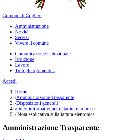
Comune di Cuglieri
Amministrazione
Novità
Servizi
Vivere il comune
Comunicazione istituzionale
Istruzione
Lavoro
Tutti gli argomenti...
Accedi
Home
/
Amministrazione Trasparente
/
Disposizioni generali
/
Oneri informativi per cittadini e imprese
/
Nota esplicativa sulla fattura elettronica
Amministrazione Trasparente