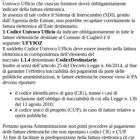
Univoco Ufficio che ciascun fornitore dovrà obbligatoriamente
indicare della fattura elettronica.
In assenza di tale codice il Sistema di Interscambio (SDI), gestito
dall’Agenzia delle Entrate, non potrebbe recapitare correttamente la
fattura elettronica all’Ente destinatario.
Il
Codice Univoco Ufficio
da indicare obbligatoriamente in tutte le
fatture elettroniche destinate al Comune di Cuglieri è il
seguente:
UFY9OZ
Il suddetto Codice Univoco Ufficio deve essere inserito nella fattura
elettronica in corrispondenza dell’elemento del
tracciato
1.1.4
denominato
CodiceDestinatario
.
Inoltre ai sensi dell’articolo 25 del Decreto Legge n. 66/2014, al fine
di garantire l’effettiva tracciabilità dei pagamenti da parte delle
pubbliche amministrazioni, le fatture elettroniche emesse verso le PA
devono riportare:
il codice identificativo di gara (CIG), tranne i casi di
esclusione dall’obbligo di tracciabilità di cui alla Legge n. 136
del 13 agosto 2010;
il codice unico di progetto (CUP), in caso di fatture relative a
opere pubbliche.
Pertanto questa Amministrazione non potrà procedere al pagamento
delle fatture elettroniche che non riportano i codici CIG e CUP.
Al fine di facilitare la predisposizione della fattura elettronica (il cui