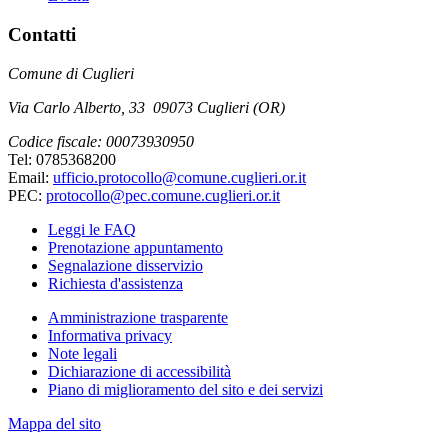
Contatti
Comune di Cuglieri
Via Carlo Alberto, 33 09073 Cuglieri (OR)
Codice fiscale: 00073930950
Tel: 0785368200
Email:
ufficio.protocollo@comune.cuglieri.or.it
PEC:
protocollo@pec.comune.cuglieri.or.it
Leggi le FAQ
Prenotazione appuntamento
Segnalazione disservizio
Richiesta d'assistenza
Amministrazione trasparente
Informativa privacy
Note legali
Dichiarazione di accessibilità
Piano di miglioramento del sito e dei servizi
Mappa del sito