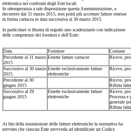
elettronica nei confronti degli Enti locali.
In ottemperanza a tale disposizione questa Amministrazione, a
decorrere dal 31 marzo 2015, non potrà più accettare fatture emesse
in forma cartacea in data successiva al 30 marzo 2015.
In particolare si illustra di seguito uno scadenziario con indicazione
delle competenze dei fornitori e dell’Ente:
Data
Fornitore
Comune
Precedente al 31 marzo
Emette fatture cartacee
Riceve, pro
2015
Successivo al 30 marzo
Emette esclusivamente fatture
Riceve, pro
2015
elettroniche
Precedente al 30
Riceve, pro
giugno 2015
Rifiuta fat
Successivo al 29
Emette esclusivamente fatture
Riceve, pro
giugno 2015
elettroniche
Processa e 
generale pr
Rifiuta fat
Ai fini della trasmissione delle fatture elettroniche la normativa ha
previsto che ciascun Ente provveda ad identificare un Codice