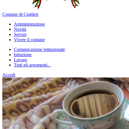
Comune di Cuglieri
Amministrazione
Novità
Servizi
Vivere il comune
Comunicazione istituzionale
Istruzione
Lavoro
Tutti gli argomenti...
Accedi