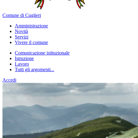
Comune di Cuglieri
Amministrazione
Novità
Servizi
Vivere il comune
Comunicazione istituzionale
Istruzione
Lavoro
Tutti gli argomenti...
Accedi