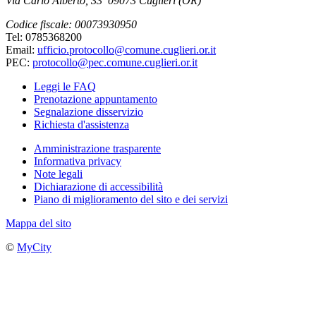
Via Carlo Alberto, 33 09073 Cuglieri (OR)
Codice fiscale: 00073930950
Tel: 0785368200
Email:
ufficio.protocollo@comune.cuglieri.or.it
PEC:
protocollo@pec.comune.cuglieri.or.it
Leggi le FAQ
Prenotazione appuntamento
Segnalazione disservizio
Richiesta d'assistenza
Amministrazione trasparente
Informativa privacy
Note legali
Dichiarazione di accessibilità
Piano di miglioramento del sito e dei servizi
Mappa del sito
©
MyCity